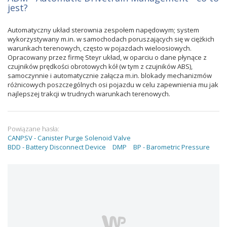
jest?
Automatyczny układ sterownia zespołem napędowym; system
wykorzystywany m.in. w samochodach poruszających się w ciężkich
warunkach terenowych, często w pojazdach wieloosiowych.
Opracowany przez firmę Steyr układ, w oparciu o dane płynące z
czujników prędkości obrotowych kół (w tym z czujników ABS),
samoczynnie i automatycznie załącza m.in. blokady mechanizmów
różnicowych poszczególnych osi pojazdu w celu zapewnienia mu jak
najlepszej trakcji w trudnych warunkach terenowych.
Powiązane hasła:
CANPSV - Canister Purge Solenoid Valve
BDD - Battery Disconnect Device
DMP
BP - Barometric Pressure