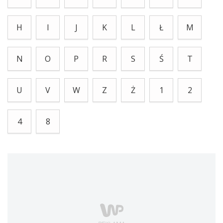
H
I
J
K
L
Ł
M
N
O
P
R
S
Ś
T
U
V
W
Z
Ż
1
2
4
8