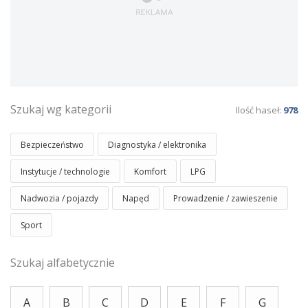
Szukaj wg kategorii
Ilość haseł:
978
Bezpieczeństwo
Diagnostyka / elektronika
Instytucje / technologie
Komfort
LPG
Nadwozia / pojazdy
Napęd
Prowadzenie / zawieszenie
Sport
Szukaj alfabetycznie
A
B
C
D
E
F
G