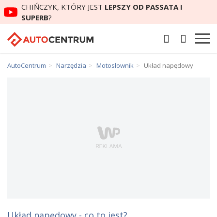
CHIŃCZYK, KTÓRY JEST
LEPSZY OD PASSATA I
SUPERB
?
AutoCentrum
Narzędzia
Motosłownik
Układ napędowy
Układ napędowy - co to jest?