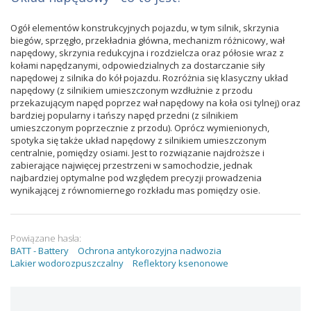
Ogół elementów konstrukcyjnych pojazdu, w tym silnik, skrzynia
biegów, sprzęgło, przekładnia główna, mechanizm różnicowy, wał
napędowy, skrzynia redukcyjna i rozdzielcza oraz półosie wraz z
kołami napędzanymi, odpowiedzialnych za dostarczanie siły
napędowej z silnika do kół pojazdu. Rozróżnia się klasyczny układ
napędowy (z silnikiem umieszczonym wzdłużnie z przodu
przekazującym napęd poprzez wał napędowy na koła osi tylnej) oraz
bardziej popularny i tańszy napęd przedni (z silnikiem
umieszczonym poprzecznie z przodu). Oprócz wymienionych,
spotyka się także układ napędowy z silnikiem umieszczonym
centralnie, pomiędzy osiami. Jest to rozwiązanie najdroższe i
zabierające najwięcej przestrzeni w samochodzie, jednak
najbardziej optymalne pod względem precyzji prowadzenia
wynikającej z równomiernego rozkładu mas pomiędzy osie.
Powiązane hasła:
BATT - Battery
Ochrona antykorozyjna nadwozia
Lakier wodorozpuszczalny
Reflektory ksenonowe