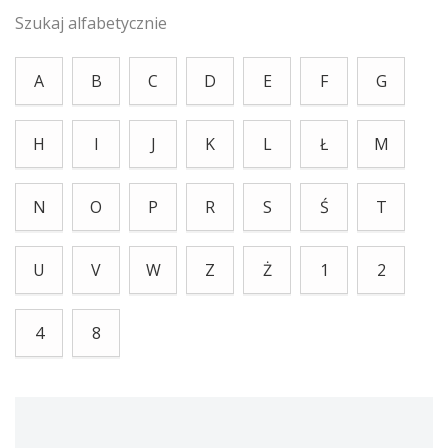
Szukaj alfabetycznie
A
B
C
D
E
F
G
H
I
J
K
L
Ł
M
N
O
P
R
S
Ś
T
U
V
W
Z
Ż
1
2
4
8