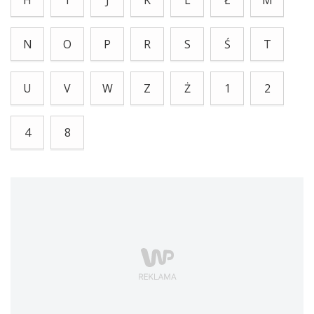
H
I
J
K
L
Ł
M
N
O
P
R
S
Ś
T
U
V
W
Z
Ż
1
2
4
8