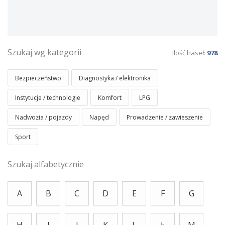
Szukaj wg kategorii
Ilość haseł:
978
Bezpieczeństwo
Diagnostyka / elektronika
Instytucje / technologie
Komfort
LPG
Nadwozia / pojazdy
Napęd
Prowadzenie / zawieszenie
Sport
Szukaj alfabetycznie
A
B
C
D
E
F
G