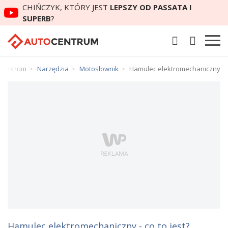
CHIŃCZYK, KTÓRY JEST
LEPSZY OD PASSATA I
SUPERB
?
oCentrum
Narzędzia
Motosłownik
Hamulec elektromechaniczny
Hamulec elektromechaniczny - co to jest?