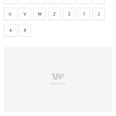
U
V
W
Z
Ż
1
2
4
8