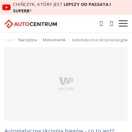
CHIŃCZYK, KTÓRY JEST
LEPSZY OD PASSATA I
SUPERB
?
entrum
Narzędzia
Motosłownik
Automatyczna skrzynia biegów
Automatyczna skrzynia biegów - co to jest?