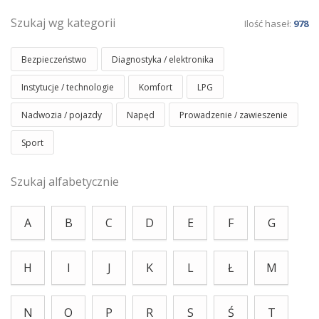
Szukaj wg kategorii
Ilość haseł:
978
Bezpieczeństwo
Diagnostyka / elektronika
Instytucje / technologie
Komfort
LPG
Nadwozia / pojazdy
Napęd
Prowadzenie / zawieszenie
Sport
Szukaj alfabetycznie
A
B
C
D
E
F
G
H
I
J
K
L
Ł
M
N
O
P
R
S
Ś
T