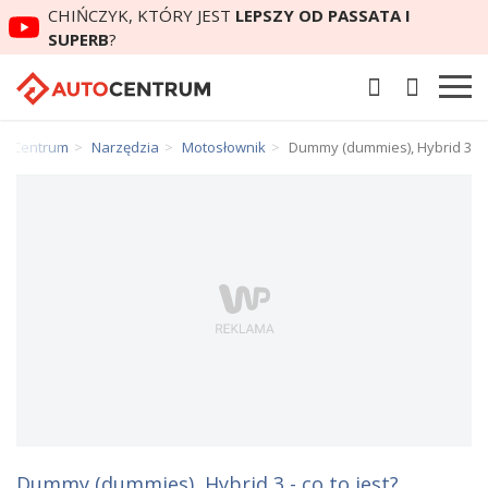
CHIŃCZYK, KTÓRY JEST
LEPSZY OD PASSATA I
SUPERB
?
toCentrum
Narzędzia
Motosłownik
Dummy (dummies), Hybrid 3
Dummy (dummies), Hybrid 3 - co to jest?