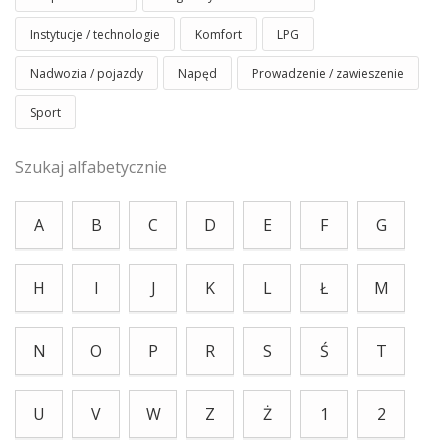
Instytucje / technologie
Komfort
LPG
Nadwozia / pojazdy
Napęd
Prowadzenie / zawieszenie
Sport
Szukaj alfabetycznie
A
B
C
D
E
F
G
H
I
J
K
L
Ł
M
N
O
P
R
S
Ś
T
U
V
W
Z
Ż
1
2