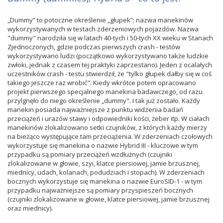
„Dummy” to potoczne określenie „głupek”; nazwa manekinów
wykorzystywanych w testach zderzeniowych pojazdów. Nazwa
"dummy" narodziła się w latach 40-tych i 50-tych XX wieku w Stanach
Zjednoczonych, gdzie podczas pierwszych crash - testów
wykorzystywano ludzi (początkowo wykorzystywano także ludzkie
zwłoki, jednak z czasem tej praktyki zaprzestano). Jeden z ocalałych
uczestników crash - testu stwierdził, że "tylko głupek dałby się w coś
takiego jeszcze raz wrobić". Kiedy wkrótce potem opracowano
projekt pierwszego specjalnego manekina badawczego, od razu
przylgnęło do niego określenie „dummy". I tak już zostało. Każdy
manekin posiada najważniejsze z punktu widzenia badań
przeciążeń i urazów stawy i odpowiedniki kości, żeber itp. W ciałach
manekinów zlokalizowano setki czujników, z których każdy mierzy
na bieżąco występujące tam przeciążenia. W zderzeniach czołowych
wykorzystuje się manekina o nazwie Hybrid III - kluczowe w tym
przypadku są pomiary przeciążeń wzdłużnych (czujniki
zlokalizowane w głowie, szyi, klatce piersiowej, jamie brzusznej,
miednicy, udach, kolanach, podudziach i stopach). W zderzeniach
bocznych wykorzystuje się manekina o nazwie EuroSID-1 - w tym
przypadku najważniejsze są pomiary przyspieszeń bocznych
(czujniki zlokalizowane w głowie, klatce piersiowej, jamie brzusznej
oraz miednicy).