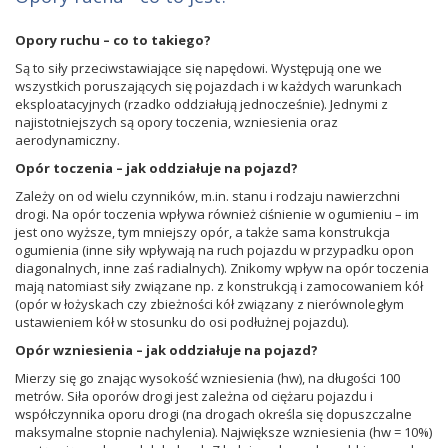
Opory ruchu – co to takiego?
Są to siły przeciwstawiające się napędowi. Występują one we
wszystkich poruszających się pojazdach i w każdych warunkach
eksploatacyjnych (rzadko oddziałują jednocześnie). Jednymi z
najistotniejszych są opory toczenia, wzniesienia oraz
aerodynamiczny.
Opór toczenia – jak oddziałuje na pojazd?
Zależy on od wielu czynników, m.in. stanu i rodzaju nawierzchni
drogi. Na opór toczenia wpływa również ciśnienie w ogumieniu – im
jest ono wyższe, tym mniejszy opór, a także sama konstrukcja
ogumienia (inne siły wpływają na ruch pojazdu w przypadku opon
diagonalnych, inne zaś radialnych). Znikomy wpływ na opór toczenia
mają natomiast siły związane np. z konstrukcją i zamocowaniem kół
(opór w łożyskach czy zbieżności kół związany z nierównoległym
ustawieniem kół w stosunku do osi podłużnej pojazdu).
Opór wzniesienia – jak oddziałuje na pojazd?
Mierzy się go znając wysokość wzniesienia (hw), na długości 100
metrów. Siła oporów drogi jest zależna od ciężaru pojazdu i
współczynnika oporu drogi (na drogach określa się dopuszczalne
maksymalne stopnie nachylenia). Największe wzniesienia (hw = 10%)