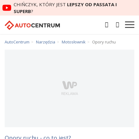
CHIŃCZYK, KTÓRY JEST
LEPSZY OD PASSATA I
SUPERB
?
AutoCentrum
Narzędzia
Motosłownik
Opory ruchu
Opory ruchu - co to jest?