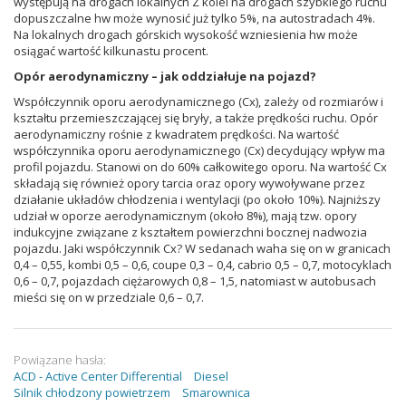
występują na drogach lokalnych Z kolei na drogach szybkiego ruchu
dopuszczalne hw może wynosić już tylko 5%, na autostradach 4%.
Na lokalnych drogach górskich wysokość wzniesienia hw może
osiągać wartość kilkunastu procent.
Opór aerodynamiczny – jak oddziałuje na pojazd?
Współczynnik oporu aerodynamicznego (Cx), zależy od rozmiarów i
kształtu przemieszczającej się bryły, a także prędkości ruchu. Opór
aerodynamiczny rośnie z kwadratem prędkości. Na wartość
współczynnika oporu aerodynamicznego (Cx) decydujący wpływ ma
profil pojazdu. Stanowi on do 60% całkowitego oporu. Na wartość Cx
składają się również opory tarcia oraz opory wywoływane przez
działanie układów chłodzenia i wentylacji (po około 10%). Najniższy
udział w oporze aerodynamicznym (około 8%), mają tzw. opory
indukcyjne związane z kształtem powierzchni bocznej nadwozia
pojazdu. Jaki współczynnik Cx? W sedanach waha się on w granicach
0,4 – 0,55, kombi 0,5 – 0,6, coupe 0,3 – 0,4, cabrio 0,5 – 0,7, motocyklach
0,6 – 0,7, pojazdach ciężarowych 0,8 – 1,5, natomiast w autobusach
mieści się on w przedziale 0,6 – 0,7.
Powiązane hasła:
ACD - Active Center Differential
Diesel
Silnik chłodzony powietrzem
Smarownica