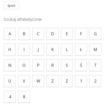
Sport
Szukaj alfabetycznie
A
B
C
D
E
F
G
H
I
J
K
L
Ł
M
N
O
P
R
S
Ś
T
U
V
W
Z
Ż
1
2
4
8