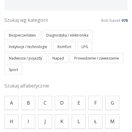
Szukaj wg kategorii
Ilość haseł:
978
Bezpieczeństwo
Diagnostyka / elektronika
Instytucje / technologie
Komfort
LPG
Nadwozia / pojazdy
Napęd
Prowadzenie / zawieszenie
Sport
Szukaj alfabetycznie
A
B
C
D
E
F
G
H
I
J
K
L
Ł
M