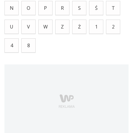
N
O
P
R
S
Ś
T
U
V
W
Z
Ż
1
2
4
8