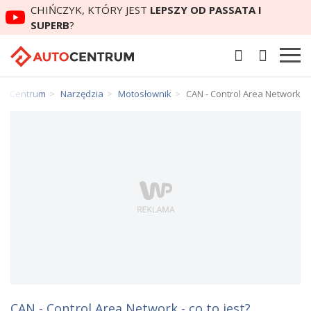
CHIŃCZYK, KTÓRY JEST
LEPSZY OD PASSATA I
SUPERB
?
utoCentrum
Narzędzia
Motosłownik
CAN - Control Area Network
CAN - Control Area Network - co to jest?