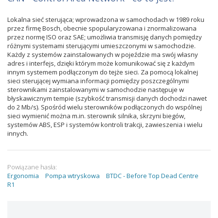
Lokalna sieć sterująca; wprowadzona w samochodach w 1989 roku
przez firmę Bosch, obecnie spopularyzowana i znormalizowana
przez normę ISO oraz SAE; umożliwia transmisję danych pomiędzy
różnymi systemami sterującymi umieszczonymi w samochodzie.
Każdy z systemów zainstalowanych w pojeździe ma swój własny
adres i interfejs, dzięki którym może komunikować się z każdym
innym systemem podłączonym do tejże sieci. Za pomocą lokalnej
sieci sterującej wymiana informacji pomiędzy poszczególnymi
sterownikami zainstalowanymi w samochodzie następuje w
błyskawicznym tempie (szybkość transmisji danych dochodzi nawet
do 2 Mb/s). Spośród wielu sterowników podłączonych do wspólnej
sieci wymienić można m.in. sterownik silnika, skrzyni biegów,
systemów ABS, ESP i systemów kontroli trakcji, zawieszenia i wielu
innych.
Powiązane hasła:
Ergonomia
Pompa wtryskowa
BTDC - Before Top Dead Centre
R1