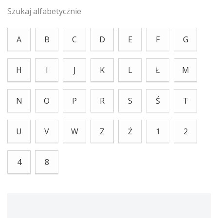
Szukaj alfabetycznie
A
B
C
D
E
F
G
H
I
J
K
L
Ł
M
N
O
P
R
S
Ś
T
U
V
W
Z
Ż
1
2
4
8