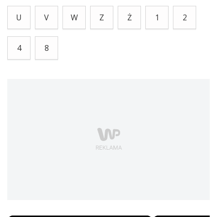
U
V
W
Z
Ż
1
2
4
8