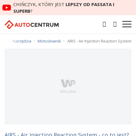
CHIŃCZYK, KTÓRY JEST
LEPSZY OD PASSATA I
SUPERB
?
rum
Narzędzia
Motosłownik
AIRS - Air Injection Reaction System
AIRS - Air Injection Reaction System - co to jest?