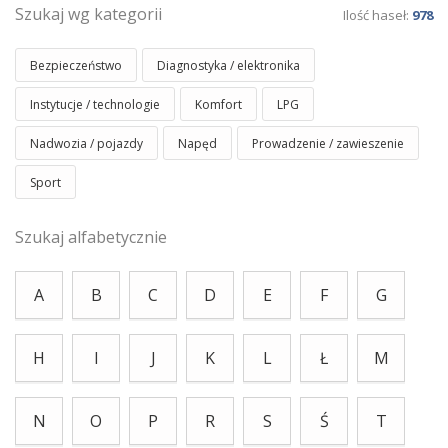
Szukaj wg kategorii
Ilość haseł:
978
Bezpieczeństwo
Diagnostyka / elektronika
Instytucje / technologie
Komfort
LPG
Nadwozia / pojazdy
Napęd
Prowadzenie / zawieszenie
Sport
Szukaj alfabetycznie
A
B
C
D
E
F
G
H
I
J
K
L
Ł
M
N
O
P
R
S
Ś
T