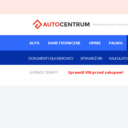
Niezależny portal motoryza
AUTA
DANE TECHNICZNE
OPINIE
PALIWA
DOKUMENTY DLA KIEROWCY
SPRAWDŹ VIN
KALKULATO
GORĄCE TEMATY
Sprawdź VIN przed zakupem!