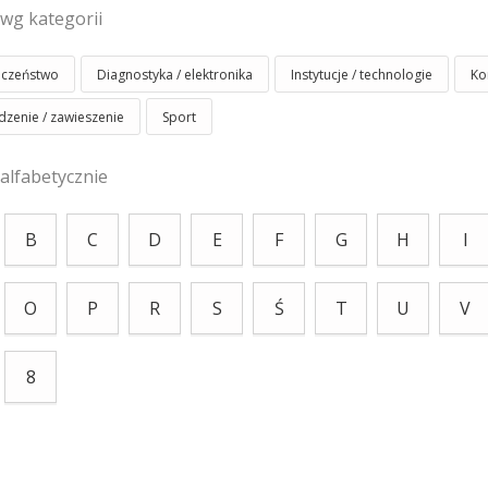
 wg kategorii
eczeństwo
Diagnostyka / elektronika
Instytucje / technologie
Ko
zenie / zawieszenie
Sport
 alfabetycznie
B
C
D
E
F
G
H
I
O
P
R
S
Ś
T
U
V
8