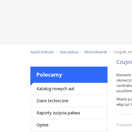
AutoCentrum
Narzędzia
Motosłownik
Czujnik z
Czujni
Polecamy
Element
słoneczn
centraln
Katalog nowych aut
uruchomi
Warto pa
Dane techniczne
włączyć 
Raporty zużycia paliwa
Opinie
Powiązan