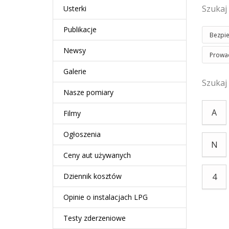
Szukaj
Usterki
Publikacje
Bezpi
Newsy
Prowad
Galerie
Szukaj
Nasze pomiary
A
Filmy
Ogłoszenia
N
Ceny aut używanych
Dziennik kosztów
4
Opinie o instalacjach LPG
Testy zderzeniowe