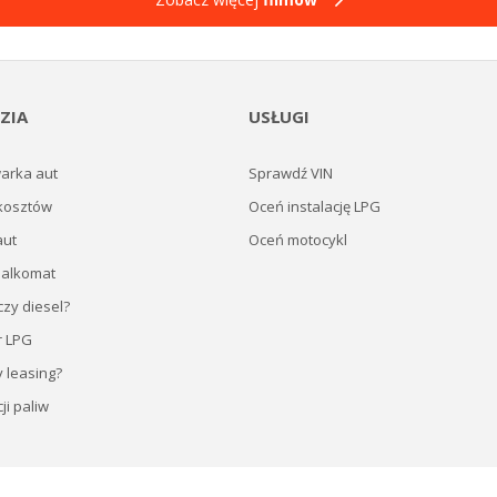
ZIA
USŁUGI
arka aut
Sprawdź VIN
kosztów
Oceń instalację LPG
aut
Oceń motocykl
 alkomat
zy diesel?
r LPG
y leasing?
ji paliw