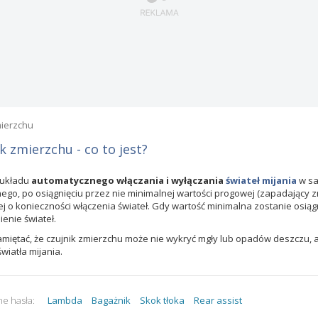
mierzchu
k zmierzchu - co to jest?
 układu
automatycznego włączania i wyłączania
świateł mijania
w sa
ego, po osiągnięciu przez nie minimalnej wartości progowej (zapadający zm
ej o konieczności włączenia świateł. Gdy wartość minimalna zostanie osiąg
enie świateł.
miętać, że czujnik zmierzchu może nie wykryć mgły lub opadów deszczu, 
światła mijania.
e hasła:
Lambda
Bagażnik
Skok tłoka
Rear assist