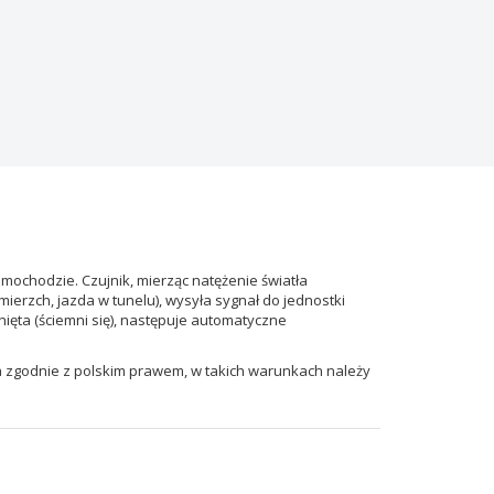
mochodzie. Czujnik, mierząc natężenie światła
ierzch, jazda w tunelu), wysyła sygnał do jednostki
nięta (ściemni się), następuje automatyczne
a zgodnie z polskim prawem, w takich warunkach należy