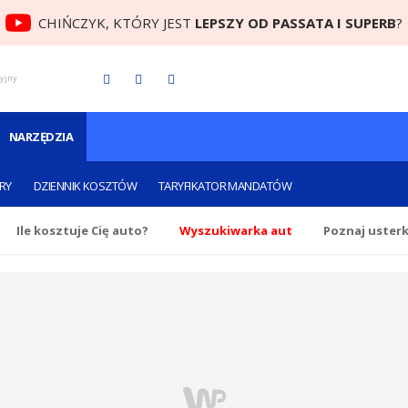
CHIŃCZYK, KTÓRY JEST
LEPSZY OD PASSATA I SUPERB
?
cyjny
NARZĘDZIA
RY
DZIENNIK KOSZTÓW
TARYFIKATOR MANDATÓW
Ile
kosztuje Cię
auto?
Wyszukiwarka aut
Poznaj uster