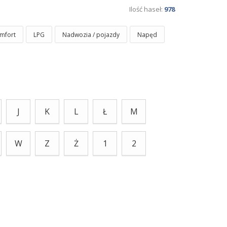
Ilość haseł:
978
mfort
LPG
Nadwozia / pojazdy
Napęd
J
K
L
Ł
M
W
Z
Ż
1
2