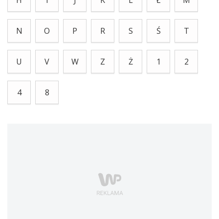
H
I
J
K
L
Ł
M
N
O
P
R
S
Ś
T
U
V
W
Z
Ż
1
2
4
8