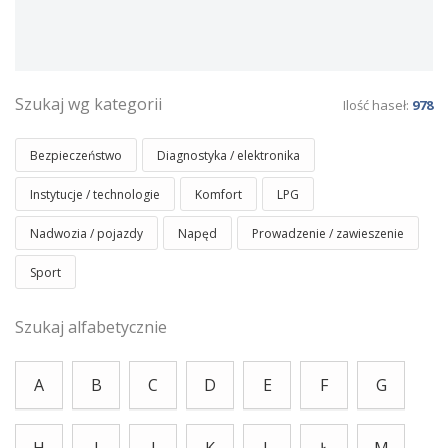
Szukaj wg kategorii
Ilość haseł:
978
Bezpieczeństwo
Diagnostyka / elektronika
Instytucje / technologie
Komfort
LPG
Nadwozia / pojazdy
Napęd
Prowadzenie / zawieszenie
Sport
Szukaj alfabetycznie
A
B
C
D
E
F
G