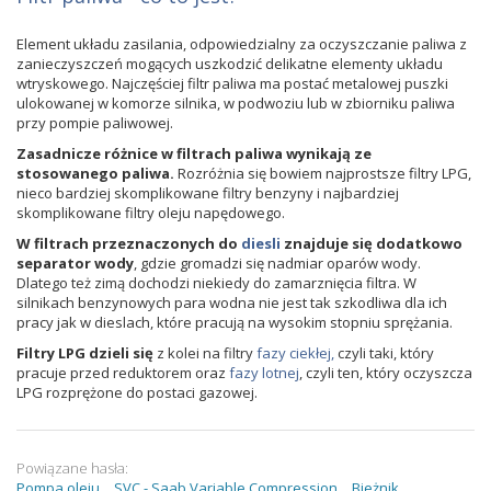
Element układu zasilania, odpowiedzialny za oczyszczanie paliwa z
zanieczyszczeń mogących uszkodzić delikatne elementy układu
wtryskowego. Najczęściej filtr paliwa ma postać metalowej puszki
ulokowanej w komorze silnika, w podwoziu lub w zbiorniku paliwa
przy pompie paliwowej.
Zasadnicze różnice w filtrach paliwa wynikają ze
stosowanego paliwa.
Rozróżnia się bowiem najprostsze filtry LPG,
nieco bardziej skomplikowane filtry benzyny i najbardziej
skomplikowane filtry oleju napędowego.
W filtrach przeznaczonych do
diesli
znajduje się dodatkowo
separator wody
, gdzie gromadzi się nadmiar oparów wody.
Dlatego też zimą dochodzi niekiedy do zamarznięcia filtra. W
silnikach benzynowych para wodna nie jest tak szkodliwa dla ich
pracy jak w dieslach, które pracują na wysokim stopniu sprężania.
Filtry LPG dzieli się
z kolei na filtry
fazy ciekłej,
czyli taki, który
pracuje przed reduktorem oraz
fazy lotnej
, czyli ten, który oczyszcza
LPG rozprężone do postaci gazowej.
Powiązane hasła:
Pompa oleju
SVC - Saab Variable Compression
Bieżnik