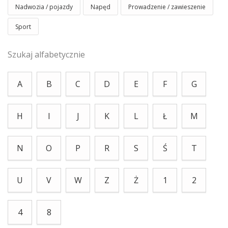
Nadwozia / pojazdy
Napęd
Prowadzenie / zawieszenie
Sport
Szukaj alfabetycznie
A
B
C
D
E
F
G
H
I
J
K
L
Ł
M
N
O
P
R
S
Ś
T
U
V
W
Z
Ż
1
2
4
8