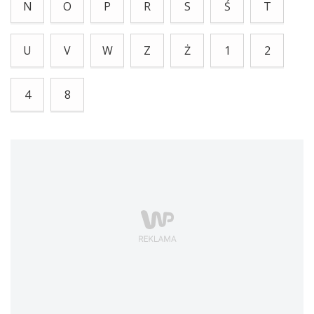
N
O
P
R
S
Ś
T
U
V
W
Z
Ż
1
2
4
8