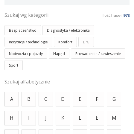
Szukaj wg kategorii
Ilość haseł:
978
Bezpieczeństwo
Diagnostyka / elektronika
Instytucje / technologie
Komfort
LPG
Nadwozia / pojazdy
Napęd
Prowadzenie / zawieszenie
Sport
Szukaj alfabetycznie
A
B
C
D
E
F
G
H
I
J
K
L
Ł
M