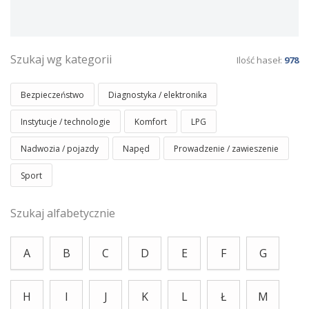
Szukaj wg kategorii
Ilość haseł:
978
Bezpieczeństwo
Diagnostyka / elektronika
Instytucje / technologie
Komfort
LPG
Nadwozia / pojazdy
Napęd
Prowadzenie / zawieszenie
Sport
Szukaj alfabetycznie
A
B
C
D
E
F
G
H
I
J
K
L
Ł
M