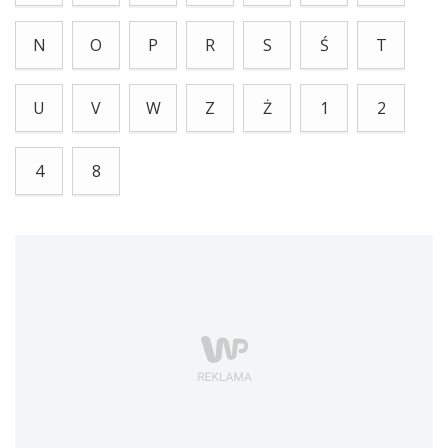
N
O
P
R
S
Ś
T
U
V
W
Z
Ż
1
2
4
8