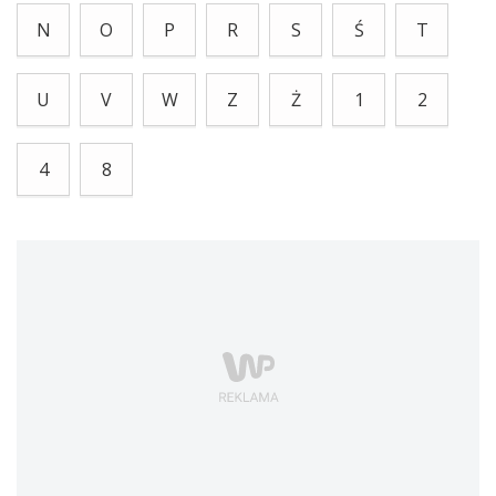
N
O
P
R
S
Ś
T
U
V
W
Z
Ż
1
2
4
8