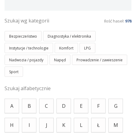
Szukaj wg kategorii
Ilość haseł:
978
Bezpieczeństwo
Diagnostyka / elektronika
Instytucje / technologie
Komfort
LPG
Nadwozia / pojazdy
Napęd
Prowadzenie / zawieszenie
Sport
Szukaj alfabetycznie
A
B
C
D
E
F
G
H
I
J
K
L
Ł
M